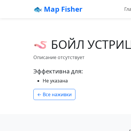
🐟 Map Fisher
Гл
🪱 БОЙЛ УСТРИ
Описание отсутствует
Эффективна для:
Не указана
← Все наживки