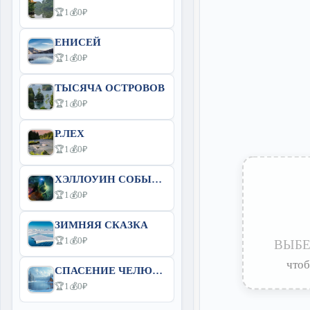
🏆1
💰0₽
ЕНИСЕЙ
🏆1
💰0₽
ТЫСЯЧА ОСТРОВОВ
🏆1
💰0₽
Р.ЛЕХ
🏆1
💰0₽
ХЭЛЛОУИН СОБЫТИЕ
🏆1
💰0₽
ЗИМНЯЯ СКАЗКА
🏆1
💰0₽
ВЫБЕ
чтоб
СПАСЕНИЕ ЧЕЛЮСКИНА
🏆1
💰0₽