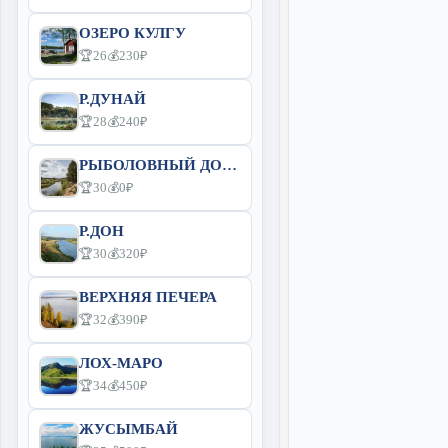
ОЗЕРО КУЛГУ
🏆26
💰230₽
Р.ДУНАЙ
🏆28
💰240₽
РЫБОЛОВНЫЙ ДОМ: НЕМАН
🏆30
💰0₽
Р.ДОН
🏆30
💰320₽
ВЕРХНЯЯ ПЕЧЕРА
🏆32
💰390₽
ЛОХ-МАРО
🏆34
💰450₽
ЖУСЫМБАЙ