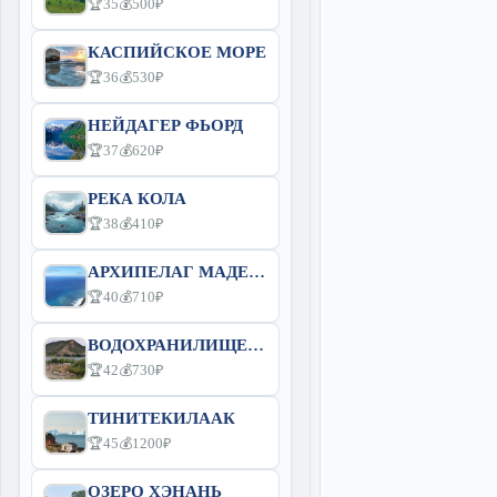
🏆35
💰500₽
КАСПИЙСКОЕ МОРЕ
🏆36
💰530₽
НЕЙДАГЕР ФЬОРД
🏆37
💰620₽
РЕКА КОЛА
🏆38
💰410₽
АРХИПЕЛАГ МАДЕЙРА
🏆40
💰710₽
ВОДОХРАНИЛИЩЕ ЭБРО
🏆42
💰730₽
ТИНИТЕКИЛААК
🏆45
💰1200₽
ОЗЕРО ХЭНАНЬ