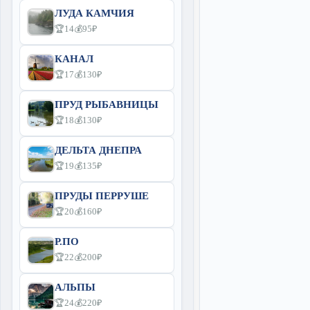
ЛУДА КАМЧИЯ
🏆14
💰95₽
КАНАЛ
🏆17
💰130₽
ПРУД РЫБАВНИЦЫ
🏆18
💰130₽
ДЕЛЬТА ДНЕПРА
🏆19
💰135₽
ПРУДЫ ПЕРРУШЕ
🏆20
💰160₽
Р.ПО
🏆22
💰200₽
АЛЬПЫ
🏆24
💰220₽