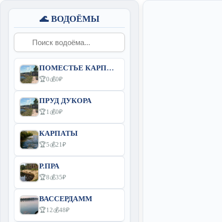
🌊 ВОДОЁМЫ
ПОМЕСТЬЕ КАРПИНСКИХ
🏆0
💰0₽
ПРУД ДУКОРА
🏆1
💰0₽
КАРПАТЫ
🏆5
💰21₽
Р.ПРА
🏆8
💰35₽
ВАССЕРДАММ
🏆12
💰48₽