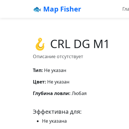
🐟 Map Fisher
Гл
🪝 CRL DG M1
Описание отсутствует
Тип:
Не указан
Цвет:
Не указан
Глубина ловли:
Любая
Эффективна для:
Не указана