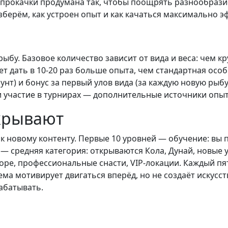
 прокачки продумана так, чтобы поощрять разнообразие
зберём, как устроен опыт и как качаться максимально э
бу. Базовое количество зависит от вида и веса: чем к
 дать в 10-20 раз больше опыта, чем стандартная особь
аунт) и бонус за первый улов вида (за каждую новую ры
и участие в турнирах — дополнительные источники опы
ткрывают
к новому контенту. Первые 10 уровней — обучение: вы п
 — средняя категория: открываются Кола, Дунай, новые 
ре, профессиональные снасти, VIP-локации. Каждый пя
тема мотивирует двигаться вперёд, но не создаёт искусс
абатывать.