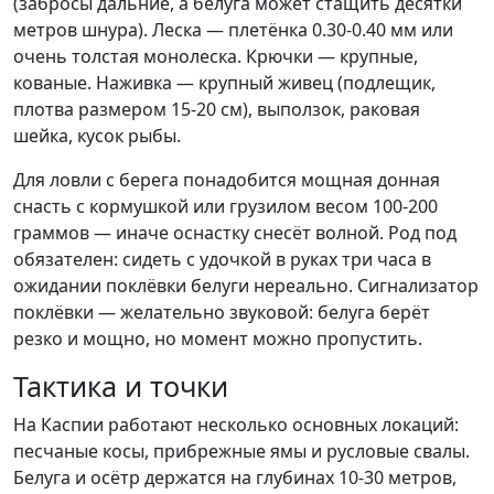
(забросы дальние, а белуга может стащить десятки
метров шнура). Леска — плетёнка 0.30-0.40 мм или
очень толстая монолеска. Крючки — крупные,
кованые. Наживка — крупный живец (подлещик,
плотва размером 15-20 см), выползок, раковая
шейка, кусок рыбы.
Для ловли с берега понадобится мощная донная
снасть с кормушкой или грузилом весом 100-200
граммов — иначе оснастку снесёт волной. Род под
обязателен: сидеть с удочкой в руках три часа в
ожидании поклёвки белуги нереально. Сигнализатор
поклёвки — желательно звуковой: белуга берёт
резко и мощно, но момент можно пропустить.
Тактика и точки
На Каспии работают несколько основных локаций:
песчаные косы, прибрежные ямы и русловые свалы.
Белуга и осётр держатся на глубинах 10-30 метров,