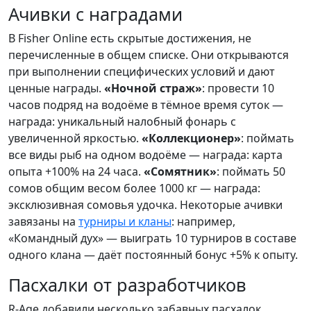
Ачивки с наградами
В Fisher Online есть скрытые достижения, не
перечисленные в общем списке. Они открываются
при выполнении специфических условий и дают
ценные награды.
«Ночной страж»
: провести 10
часов подряд на водоёме в тёмное время суток —
награда: уникальный налобный фонарь с
увеличенной яркостью.
«Коллекционер»
: поймать
все виды рыб на одном водоёме — награда: карта
опыта +100% на 24 часа.
«Сомятник»
: поймать 50
сомов общим весом более 1000 кг — награда:
эксклюзивная сомовья удочка. Некоторые ачивки
завязаны на
турниры и кланы
: например,
«Командный дух» — выиграть 10 турниров в составе
одного клана — даёт постоянный бонус +5% к опыту.
Пасхалки от разработчиков
R-Age добавили несколько забавных пасхалок.