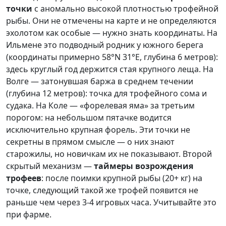
точки
с аномально высокой плотностью трофейной
рыбы. Они не отмечены на карте и не определяются
эхолотом как особые — нужно знать координаты. На
Ильмене это подводный родник у южного берега
(координаты примерно 58°N 31°E, глубина 6 метров):
здесь круглый год держится стая крупного леща. На
Волге — затонувшая баржа в среднем течении
(глубина 12 метров): точка для трофейного сома и
судака. На Коле — «форелевая яма» за третьим
порогом: на небольшом пятачке водится
исключительно крупная форель. Эти точки не
секретны в прямом смысле — о них знают
старожилы, но новичкам их не показывают. Второй
скрытый механизм —
таймеры возрождения
трофеев
: после поимки крупной рыбы (20+ кг) на
точке, следующий такой же трофей появится не
раньше чем через 3-4 игровых часа. Учитывайте это
при фарме.