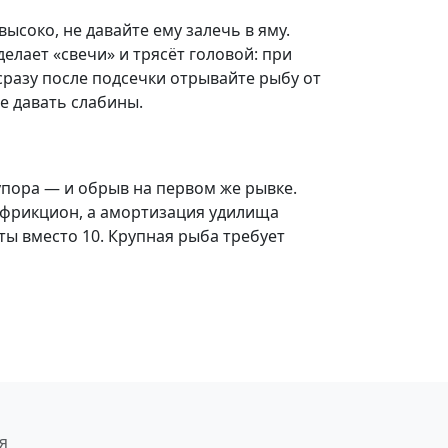
ысоко, не давайте ему залечь в яму.
елает «свечи» и трясёт головой: при
 сразу после подсечки отрывайте рыбу от
не давать слабины.
 упора — и обрыв на первом же рывке.
 и фрикцион, а амортизация удилища
ты вместо 10. Крупная рыба требует
я