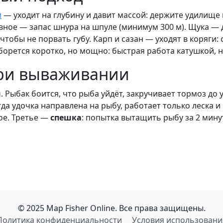
м
— уходит на глубину и давит массой: держите удилище в
вное — запас шнура на шпуле (минимум 300 м). Щука — д
чтобы не порвать губу. Карп и сазан — уходят в коряги:
 борется коротко, но мощно: быстрая работа катушкой, 
ри вываживании
н
. Рыбак боится, что рыба уйдёт, закручивает тормоз до
огда удочка направлена на рыбу, работает только леска
ое. Третье —
спешка
: попытка вытащить рыбу за 2 мину
© 2025 Map Fisher Online. Все права защищены.
Политика конфиденциальности
Условия использовани