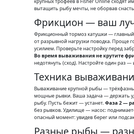
крупных трофеев в Fisher Online сходят 
вытащить рыбу мечты, не оборвав снасть 
Фрикцион — ваш лу
Фрикционный тормоз катушки — главный
от разрывной нагрузки поводка. Проще г
усилием. Проверьте настройку перед забр
Во время вываживания не крутите фр
недотянуть (сход). Настройте один раз —
Техника вываживани
Вываживание крупной рыбы — трёхфазны
мощные рывки. Ваша задача — держать уди
рыбу. Пусть бежит — устанет.
Фаза 2 — р
без рывков. Удилище — насос: поднимает
опасный момент: увидев берег или подса
Разные рыбы — разн