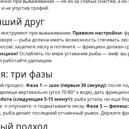
именно при вываживании — не из-за слабых снастей, а из
и не упустив трофей.
чший друг
 инструмент при вываживании.
Правило настройки:
фр
оворя — рыба должна иметь возможность стягивать лес
осом: зацепите леску и потяните — фрикцион должен сра
икцион!
Ослаблять по мере уставания рыбы — миф: вы р
 и работайте удилищем.
я: три фазы
й процесс.
Фаза 1 — шок (первые 30 секунд):
после по
лище вертикально (угол 70-80° к воде), дать фрикцион
абота (следующие 5-15 минут):
рыба устала, но ещё бо
е → опускаете → подматываете леску.
Фаза 3 — финиш:
к, рыба делает последний отчаянный рывок. Держите фр
ый подход