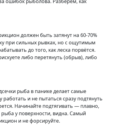
-за ошибок рыболова. Разберём, как
икцион должен быть затянут на 60-70%
ку при сильных рывках, но с ощутимым
батывать до того, как леска порвётся.
искуете либо перетянуть (обрыв), либо
дсечки рыба в панике делает самые
у работать и не пытаться сразу подтянуть
рется. Начинайте подтягивать — плавно,
рыба у поверхности, видна. Самый
икцион и не форсируйте.