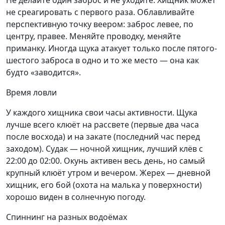
Не делайте один заброс и не уходите. Хищник может
не среагировать с первого раза. Облавливайте
перспективную точку веером: заброс левее, по
центру, правее. Меняйте проводку, меняйте
приманку. Иногда щука атакует только после пятого-
шестого заброса в одно и то же место — она как
будто «заводится».
Время ловли
У каждого хищника свои часы активности. Щука
лучше всего клюёт на рассвете (первые два часа
после восхода) и на закате (последний час перед
заходом). Судак — ночной хищник, лучший клёв с
22:00 до 02:00. Окунь активен весь день, но самый
крупный клюёт утром и вечером. Жерех — дневной
хищник, его бой (охота на малька у поверхности)
хорошо виден в солнечную погоду.
Спиннинг на разных водоёмах