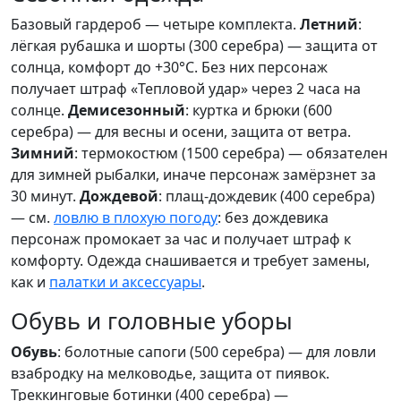
Базовый гардероб — четыре комплекта.
Летний
:
лёгкая рубашка и шорты (300 серебра) — защита от
солнца, комфорт до +30°C. Без них персонаж
получает штраф «Тепловой удар» через 2 часа на
солнце.
Демисезонный
: куртка и брюки (600
серебра) — для весны и осени, защита от ветра.
Зимний
: термокостюм (1500 серебра) — обязателен
для зимней рыбалки, иначе персонаж замёрзнет за
30 минут.
Дождевой
: плащ-дождевик (400 серебра)
— см.
ловлю в плохую погоду
: без дождевика
персонаж промокает за час и получает штраф к
комфорту. Одежда снашивается и требует замены,
как и
палатки и аксессуары
.
Обувь и головные уборы
Обувь
: болотные сапоги (500 серебра) — для ловли
взабродку на мелководье, защита от пиявок.
Треккинговые ботинки (400 серебра) —