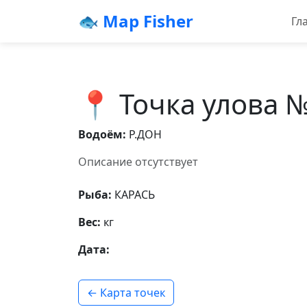
🐟 Map Fisher
Гл
📍 Точка улова 
Водоём:
Р.ДОН
Описание отсутствует
Рыба:
КАРАСЬ
Вес:
кг
Дата:
← Карта точек