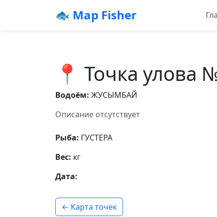
🐟 Map Fisher
Гл
📍 Точка улова 
Водоём:
ЖУСЫМБАЙ
Описание отсутствует
Рыба:
ГУСТЕРА
Вес:
кг
Дата:
← Карта точек