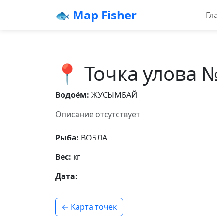
🐟 Map Fisher
Гл
📍 Точка улова 
Водоём:
ЖУСЫМБАЙ
Описание отсутствует
Рыба:
ВОБЛА
Вес:
кг
Дата:
← Карта точек