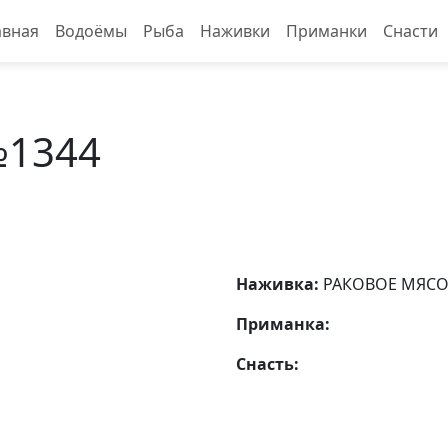
авная
Водоёмы
Рыба
Наживки
Приманки
Снасти
№1344
Наживка:
РАКОВОЕ МЯС
Приманка:
Снасть: