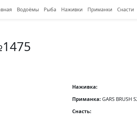
авная
Водоёмы
Рыба
Наживки
Приманки
Снасти
№1475
Наживка:
Приманка:
GARS BRUSH S
Снасть: