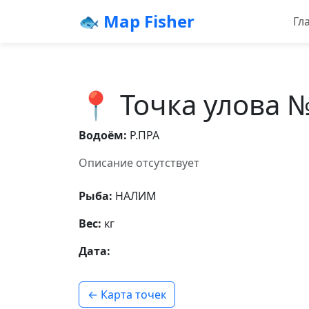
🐟 Map Fisher
Гл
📍 Точка улова 
Водоём:
Р.ПРА
Описание отсутствует
Рыба:
НАЛИМ
Вес:
кг
Дата:
← Карта точек