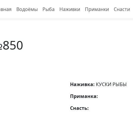
авная
Водоёмы
Рыба
Наживки
Приманки
Снасти
№850
Наживка:
КУСКИ РЫБЫ
Приманка:
Снасть: