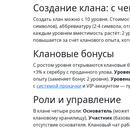
Создание клана: с че
Создать клан можно с 10 уровня. Стоимос
символов), аббревиатуру (2-4 символа, от
каждым уровнем вместимость растёт: 2 уро
повышается за счёт кланового опыта, ко
Клановые бонусы
С ростом уровня открываются клановые б
+3% к серебру с проданного улова.
Уровен
опыту (заменяет бонус 2 уровня).
Уровень
с
системой прокачки
и VIP-аккаунтом — п
Роли и управление
В клане четыре роли:
Основатель
(может 
клановому хранилищу),
Участник
(базовы
отсутствие основателя. Клановый чат ра