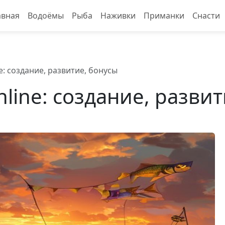
авная
Водоёмы
Рыба
Наживки
Приманки
Снасти
ne: создание, развитие, бонусы
nline: создание, разви