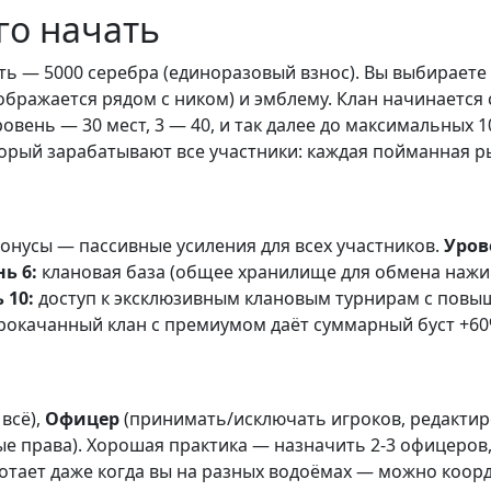
го начать
ть — 5000 серебра (единоразовый взнос). Вы выбираете н
ображается рядом с ником) и эмблему. Клан начинается с
вень — 30 мест, 3 — 40, и так далее до максимальных 1
торый зарабатывают все участники: каждая пойманная ры
онусы — пассивные усиления для всех участников.
Уров
ь 6:
клановая база (общее хранилище для обмена нажи
 10:
доступ к эксклюзивным клановым турнирам с повы
рокачанный клан с премиумом даёт суммарный буст +60%
всё),
Офицер
(принимать/исключать игроков, редактир
е права). Хорошая практика — назначить 2-3 офицеров
ботает даже когда вы на разных водоёмах — можно коо