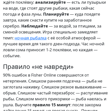
ждёте поклёвку:
анализируйте
— есть ли пузырьки
на воде, где стоят другие рыбаки, какая сейчас
погода и фаза луны.
Планируйте
— куда поедете
завтра, какие снасти купите на заработанное
серебро.
Наблюдайте
— за водой, за птицами, за
сменой освещения. Игра специально замедляет
темп:
ночная рыбалка
с её особой атмосферой —
лучшее время для такого дзен-подхода. Час ночной
ловли сома приносит 1-2 поклёвки, но каждая —
событие.
Правило «не навреди»
90% ошибок в Fisher Online совершаются от
нетерпения. Слишком ранняя подсечка — рыба не
заглотала наживку. Слишком резкое вываживание —
обрыв. Слишком частый перезаброс — распугивание
рыбы. Слишком много прикормки — рыба наелась и
ушла. Выучите
правило 15 минут
: после закорма
дайте точке 15 минут, не трогая снасть. Пришли,