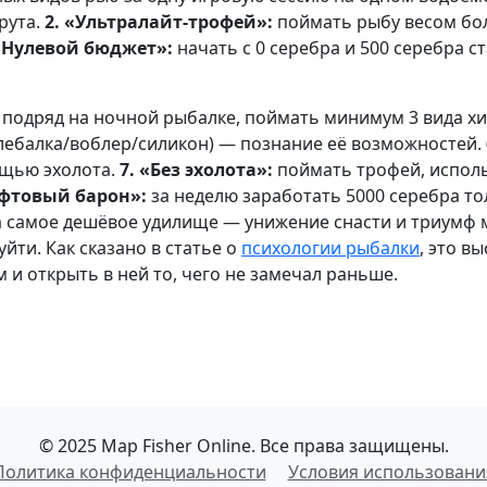
рута.
2. «Ультралайт-трофей»:
поймать рыбу весом бол
 «Нулевой бюджет»:
начать с 0 серебра и 500 серебра с
 подряд на ночной рыбалке, поймать минимум 3 вида х
олебалка/воблер/силикон) — познание её возможностей.
ощью эхолота.
7. «Без эхолота»:
поймать трофей, исполь
афтовый барон»:
за неделю заработать 5000 серебра т
 самое дешёвое удилище — унижение снасти и триумф 
уйти. Как сказано в статье о
психологии рыбалки
, это в
 и открыть в ней то, чего не замечал раньше.
© 2025 Map Fisher Online. Все права защищены.
Политика конфиденциальности
Условия использовани