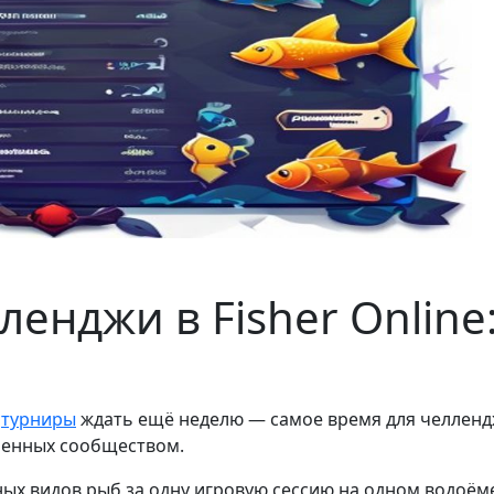
енджи в Fisher Online:
а
турниры
ждать ещё неделю — самое время для челленд
еренных сообществом.
ых видов рыб за одну игровую сессию на одном водоёме