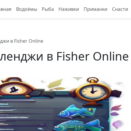
авная
Водоёмы
Рыба
Наживки
Приманки
Снасти
жи в Fisher Online
енджи в Fisher Online